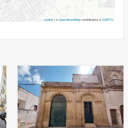
Leaflet
| ©
OpenStreetMap
contributors ©
CARTO