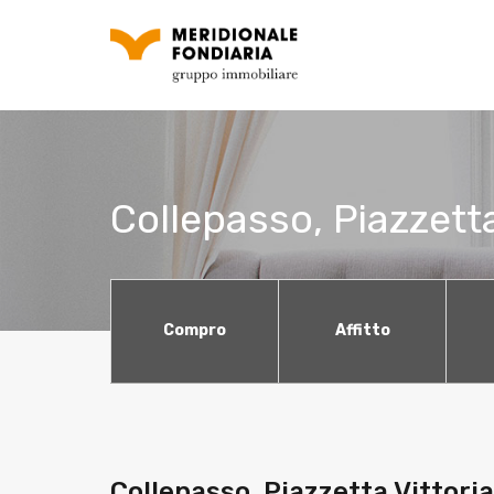
Collepasso, Piazzetta
Compro
Affitto
Collepasso, Piazzetta Vittoria