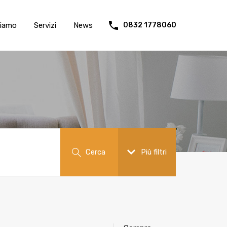
siamo
Servizi
News
0832 1778060
Cerca
Più filtri