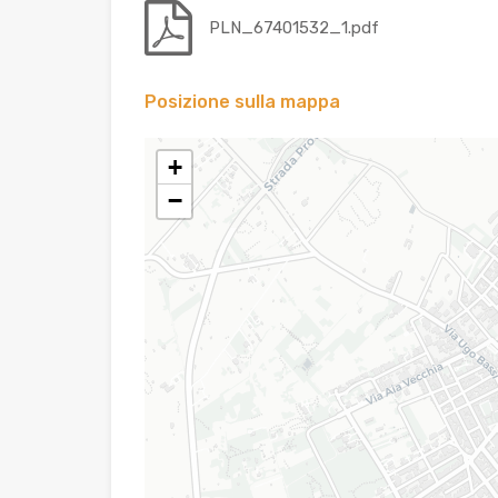
PLN_67401532_1.pdf
Posizione sulla mappa
+
−