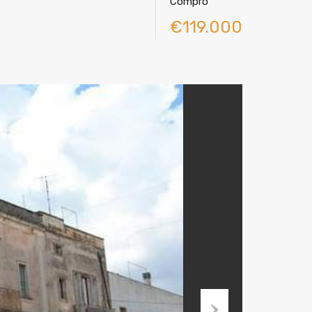
Compro
€119.000