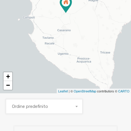
+
−
Leaflet
| ©
OpenStreetMap
contributors ©
CARTO
Ordine predefinito