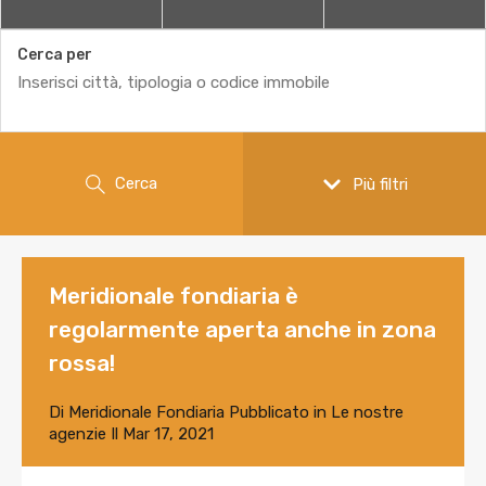
Cerca per
Cerca
Più filtri
Meridionale fondiaria è
regolarmente aperta anche in zona
rossa!
Di
Meridionale Fondiaria
Pubblicato in
Le nostre
agenzie
Il
Mar 17, 2021